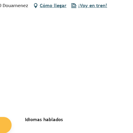
00 Douarnenez
Cómo llegar
¡Voy en tren!
Idiomas hablados
Idiomas hablados