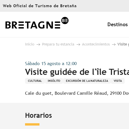
Aller
Web Oficial de Turismo de Bretaña
au
contenu
principal
Destinos
Inicio
Prepara tu estancia
Acontecimientos
Visite 
Sábado 15 agosto a 12:00
Visite guidée de l'île Tris
CULTURAL
INSÓLITO
EXCURSIÓN DE LA NATURALEZA
VISITA
Cale du guet, Boulevard Camille Réaud, 29100 D
Horarios