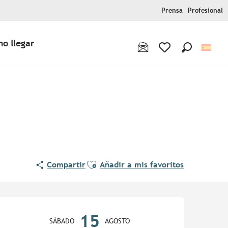
Prensa
Profesional
o llegar
Buscar
Voir les favoris
Ajouter aux favoris
Compartir
Añadir a mis favoritos
Horarios y datos de contac
15
SÁBADO
AGOSTO