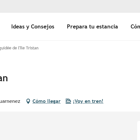
Ideas y Consejos
Prepara tu estancia
Cóm
guidée de l'île Tristan
tan
ouarnenez
Cómo llegar
¡Voy en tren!