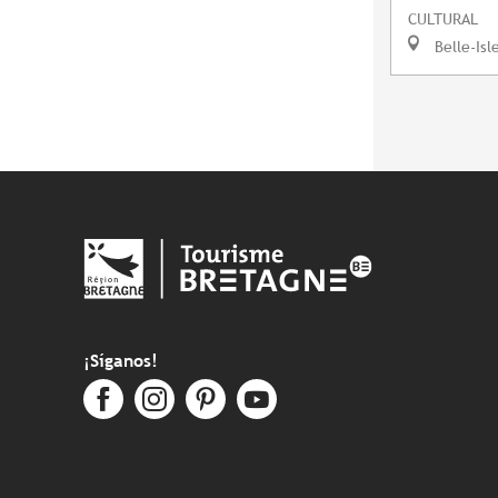
CULTURAL
Belle-Isl
¡Síganos!