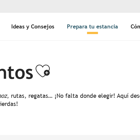
Ideas y Consejos
Prepara tu estancia
Cóm
ntos
Ajouter aux 
noz
, rutas, regatas… ¡No falta donde elegir! Aquí d
pierdas!