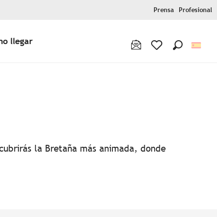
Prensa
Profesional
o llegar
Buscar
Voir les favoris
favoris
escubrirás la Bretaña más animada, donde