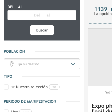
DEL - AL
1139
La opción
Buscar
POBLACIÓN
TIPO
☆ Nuestra selección
28
Del
PERIODO DE MANIFESTACION
Expo ph
l'oeil 
Hoy
229