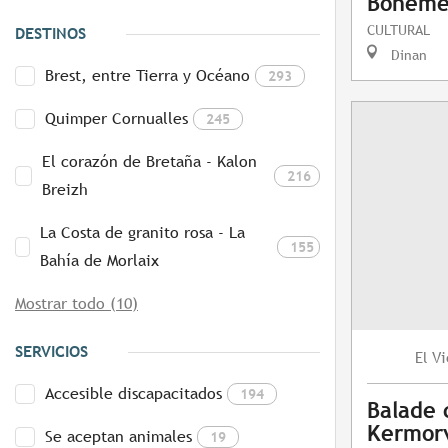
Bohême 
CULTURAL
DESTINOS
Dinan
Brest, entre Tierra y Océano
293
Quimper Cornualles
245
El corazón de Bretaña - Kalon
216
Breizh
La Costa de granito rosa - La
155
Bahía de Morlaix
Mostrar todo (10)
SERVICIOS
Vi
El
Accesible discapacitados
194
Balade 
Kermor
Se aceptan animales
19