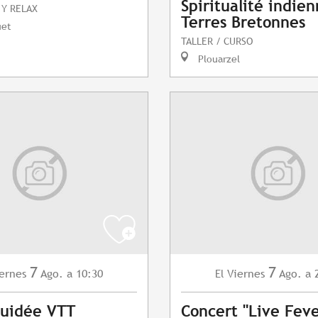
Spiritualité indie
 Y RELAX
Terres Bretonnes
uet
TALLER / CURSO
Plouarzel
7
7
ernes
Ago.
a 10:30
Viernes
Ago.
a 
El
Guidée VTT
Concert "Live Feve