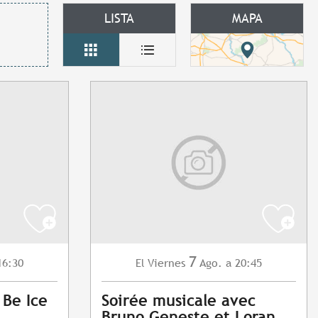
LISTA
MAPA
7
16:30
Viernes
Ago.
a 20:45
El
 Be Ice
Soirée musicale avec
Bruno Geneste et Loran