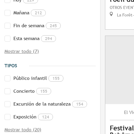
OTROS EVEN
Mañana
212
La Forêt
Fin de semana
245
Esta semana
294
Mostrar todo (7)
TIPOS
Público infantil
155
Concierto
155
Excursión de la naturaleza
154
Vi
El
Exposición
124
Festival
Mostrar todo (20)