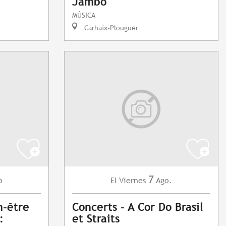
Jambo
MÚSICA
Carhaix-Plouguer
7
o
Viernes
Ago.
El
n-être
Concerts - A Cor Do Brasil
:
et Straits