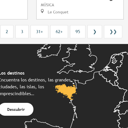
MÚSICA
Le Conquet
2
3
31+
62+
95
❯
❯❯
Los destinos
Encuentra los destinos, las grandes
ciudades, las islas, los
imprescindibles…
Descubrir