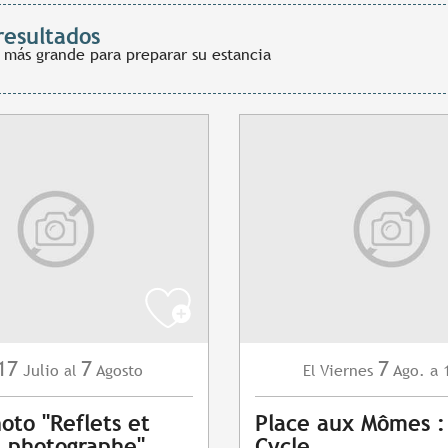
resultados
 más grande para preparar su estancia
17
7
7
Julio
Agosto
Viernes
Ago.
a 
al
El
oto "Reflets et
Place aux Mômes :
du photographe"
Cycle