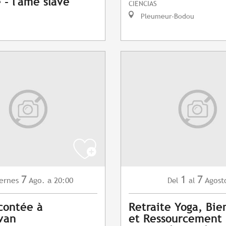
- l'âme slave
CIENCIAS
Pleumeur-Bodou
7
1
7
ernes
Ago.
a 20:00
Agost
Del
al
contée à
Retraite Yoga, Bie
van
et Ressourcement 