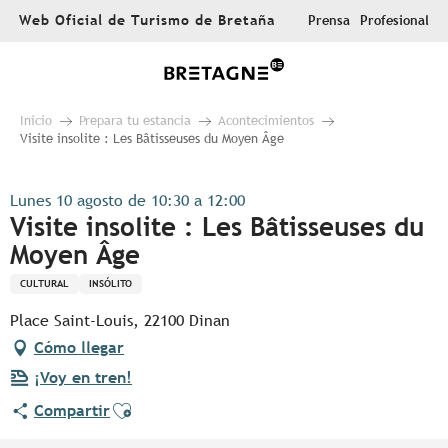
Aller
Web Oficial de Turismo de Bretaña
Prensa
Profesional
au
contenu
principal
Inicio
Prepara tu estancia
Acontecimientos
Visite insolite : Les Bâtisseuses du Moyen Âge
Lunes 10 agosto de 10:30 a 12:00
Visite insolite : Les Bâtisseuses du
Moyen Âge
CULTURAL
INSÓLITO
Place Saint-Louis, 22100 Dinan
Cómo llegar
¡Voy en tren!
Ajouter aux favoris
Compartir