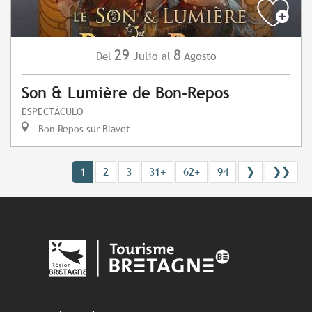
29
8
Julio
Agosto
Del
al
Son & Lumière de Bon-Repos
ESPECTÁCULO
Bon Repos sur Blavet
1
2
3
31+
62+
94
❯
❯❯