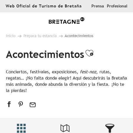
Aller
Web Oficial de Turismo de Bretaña
Prensa
Profesional
au
contenu
principal
Inicio
Prepara tu estancia
Acontecimientos
Acontecimientos
Ajouter au
Conciertos, festivales, exposiciones,
fest-noz
, rutas,
regatas… ¡No falta donde elegir! Aquí descubrirás la Bretaña
más animada, donde abunda la diversión y la fiesta. ¡No te
la pierdas!