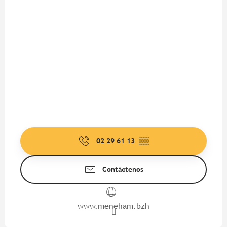
02 29 61 13
▒▒
Contáctenos
www.meneham.bzh