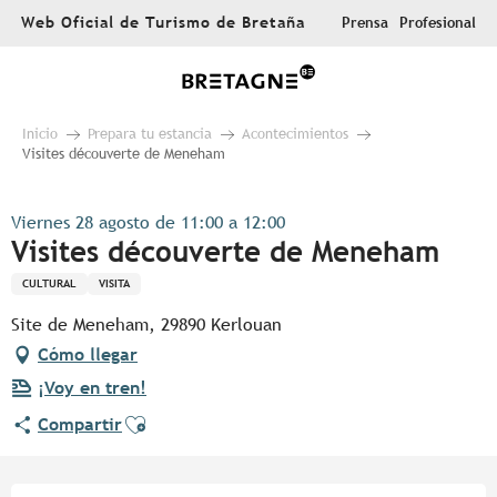
Aller
Web Oficial de Turismo de Bretaña
Prensa
Profesional
au
contenu
principal
Inicio
Prepara tu estancia
Acontecimientos
Visites découverte de Meneham
Viernes 28 agosto de 11:00 a 12:00
Visites découverte de Meneham
CULTURAL
VISITA
Site de Meneham, 29890 Kerlouan
Cómo llegar
¡Voy en tren!
Ajouter aux favoris
Compartir