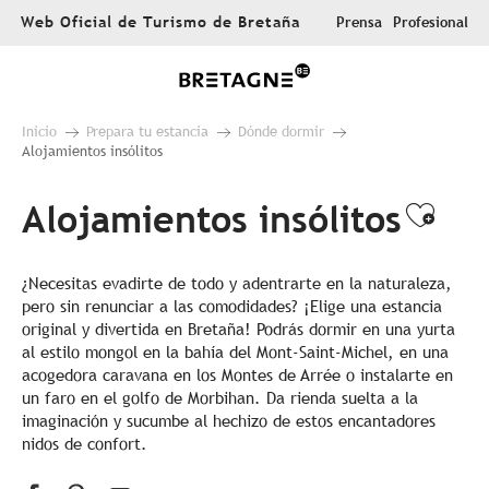
Aller
Web Oficial de Turismo de Bretaña
Prensa
Profesional
au
contenu
principal
Inicio
Prepara tu estancia
Dónde dormir
Alojamientos insólitos
Alojamientos insólitos
Ajou
¿Necesitas evadirte de todo y adentrarte en la naturaleza,
pero sin renunciar a las comodidades? ¡Elige una estancia
original y divertida en Bretaña! Podrás dormir en una yurta
al estilo mongol en la bahía del Mont-Saint-Michel, en una
acogedora caravana en los Montes de Arrée o instalarte en
un faro en el golfo de Morbihan. Da rienda suelta a la
imaginación y sucumbe al hechizo de estos encantadores
nidos de confort.