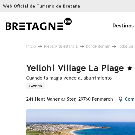
Aller
Web Oficial de Turismo de Bretaña
au
contenu
principal
Destinos
Inicio
Prepara tu estancia
Dónde dormir
Todos los
Yelloh! Village La Plage
Cuando la magia vence al aburrimiento
CAMPING
241 Hent Maner ar Ster, 29760 Penmarch
Cómo