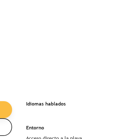
Idiomas hablados
Idiomas hablados
Entorno
Entorno
Acceso directo a la playa