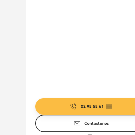
02 98 58 61
▒▒
Contáctenos