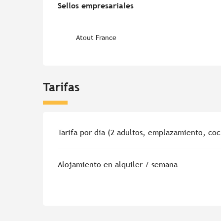
Sellos empresariales
Sellos empresariales
Atout France
Tarifas
Tarifas 2026
Tarifa por dia (2 adultos, emplazamiento, co
Alojamiento en alquiler / semana