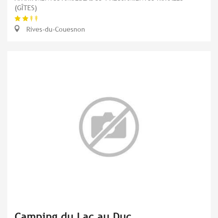
(GÎTES)
Rives-du-Couesnon
Camping du Lac au Duc