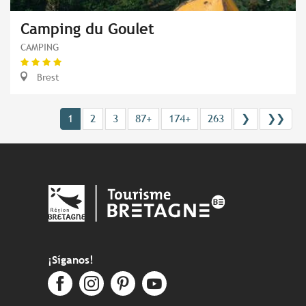
Camping du Goulet
CAMPING
Brest
1
2
3
87+
174+
263
❯
❯❯
¡Síganos!