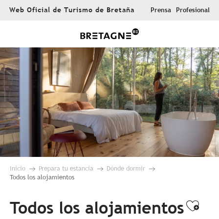
Aller
Web Oficial de Turismo de Bretaña
Prensa
Profesional
au
contenu
principal
Inicio
Prepara tu estancia
Dónde dormir
Todos los alojamientos
Todos los alojamientos
Ajou