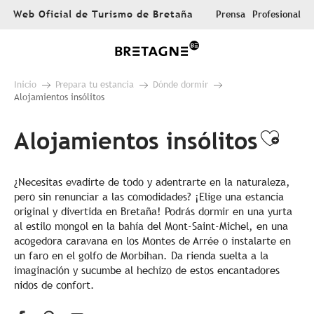
Aller
Web Oficial de Turismo de Bretaña
Prensa
Profesional
au
contenu
principal
Inicio
Prepara tu estancia
Dónde dormir
Alojamientos insólitos
Alojamientos insólitos
Ajou
¿Necesitas evadirte de todo y adentrarte en la naturaleza,
pero sin renunciar a las comodidades? ¡Elige una estancia
original y divertida en Bretaña! Podrás dormir en una yurta
al estilo mongol en la bahía del Mont-Saint-Michel, en una
acogedora caravana en los Montes de Arrée o instalarte en
un faro en el golfo de Morbihan. Da rienda suelta a la
imaginación y sucumbe al hechizo de estos encantadores
nidos de confort.