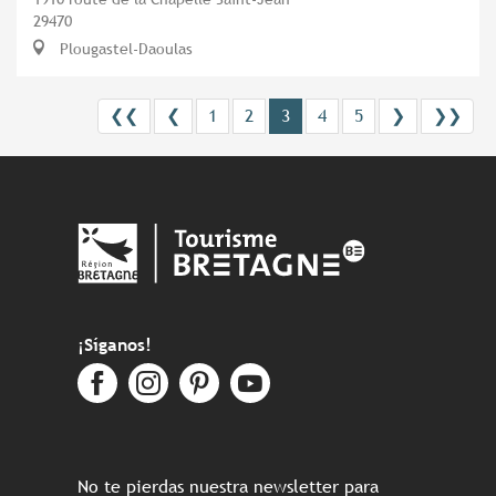
29470
Plougastel-Daoulas
❮❮
❮
1
2
3
4
5
❯
❯❯
¡Síganos!
No te pierdas nuestra newsletter para