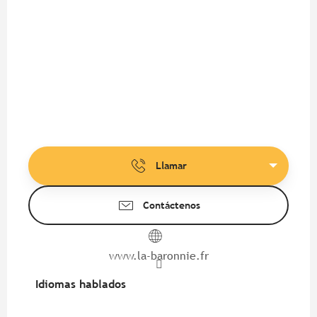
Llamar
Contáctenos
www.la-baronnie.fr
Idiomas hablados
Idiomas hablados