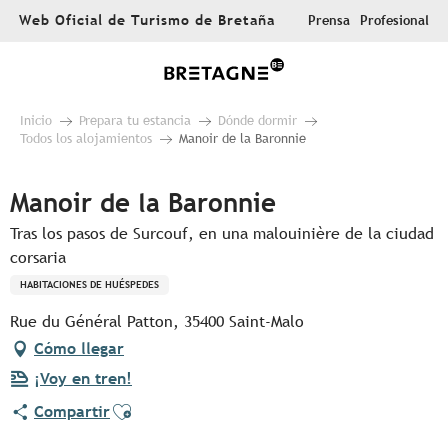
Aller
Web Oficial de Turismo de Bretaña
Prensa
Profesional
au
contenu
principal
Inicio
Prepara tu estancia
Dónde dormir
Todos los alojamientos
Manoir de la Baronnie
Manoir de la Baronnie
Tras los pasos de Surcouf, en una malouinière de la ciudad
corsaria
HABITACIONES DE HUÉSPEDES
Rue du Général Patton, 35400 Saint-Malo
Cómo llegar
¡Voy en tren!
Ajouter aux favoris
Compartir