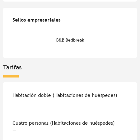
Oferta de prestaciones
Sellos empresariales
Sellos empresariales
B&B Bedbreak
Tarifas
Tarifas 2026
Habitación doble (Habitaciones de huéspedes)
—
Cuatro personas (Habitaciones de huéspedes)
—