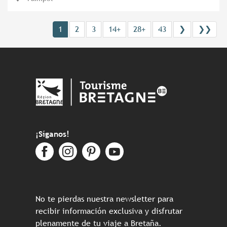
1
2
3
14+
28+
43
❯
❯❯
¡Síganos!
No te pierdas nuestra newsletter para
recibir información exclusiva y disfrutar
plenamente de tu viaje a Bretaña.