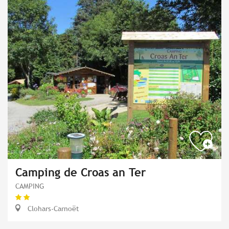
Camping de Croas an Ter
CAMPING
Clohars-Carnoët