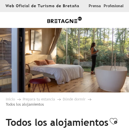
Aller
Web Oficial de Turismo de Bretaña
Prensa
Profesional
au
contenu
principal
Inicio
Prepara tu estancia
Dónde dormir
Todos los alojamientos
Todos los alojamientos
Ajou