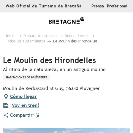
Aller
Web Oficial de Turismo de Bretaña
Prensa
Profesional
au
contenu
principal
Inicio
Prepara tu estancia
Dónde dormir
Todos los alojamientos
Le Moulin des Hirondelles
Le Moulin des Hirondelles
Al ritmo de la naturaleza, en un antiguo molino
HABITACIONES DE HUÉSPEDES
Moulin de Kerbastard St Guy, 56330 Pluvigner
Cómo llegar
¡Voy en tren!
Ajouter aux favoris
Compartir