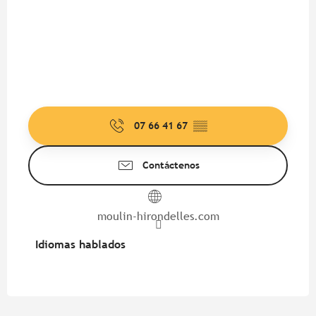
07 66 41 67
▒▒
Contáctenos
moulin-hirondelles.com
Idiomas hablados
Idiomas hablados