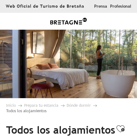
Aller
Web Oficial de Turismo de Bretaña
Prensa
Profesional
au
contenu
principal
Inicio
Prepara tu estancia
Dónde dormir
Todos los alojamientos
Todos los alojamientos
Ajou