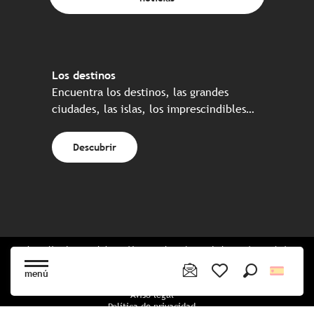
Los destinos
Encuentra los destinos, las grandes
ciudades, las islas, los imprescindibles…
Descubrir
Web realizada en colaboración con el conjunto de los socios turísticos
bretones
menú
Buscar
Voir les favoris
Aviso legal
Política de privacidad