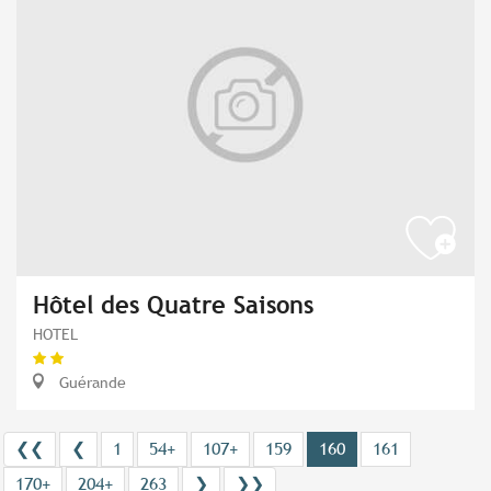
Hôtel des Quatre Saisons
HOTEL
Guérande
❮❮
❮
1
54+
107+
159
160
161
170+
204+
263
❯
❯❯