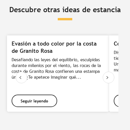
Descubre otras ideas de estancia
Evasión a todo color por la costa
Conoc
de Granito Rosa
Disfruta
tierra y
Desafiando las leyes del equilibrio, esculpidas
Una cas
durante milenios por el viento, las rocas de la
material
costa de Granito Rosa confieren una estampa
única. ¿Te apetece imaginar qué...
Seguir leyendo
Seg