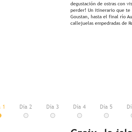
degustación de ostras con vi
perder! Un itinerario que te l
Goustan, hasta el final río A
callejuelas empedradas de Ro
a 1
Día 2
Día 3
Día 4
Día 5
Dí