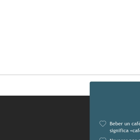
Beber un café
significa «caf