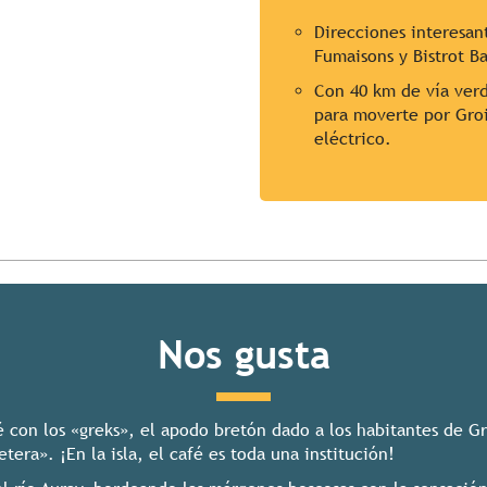
Direcciones interesan
Fumaisons y Bistrot B
Con 40 km de vía verd
para moverte por Gro
eléctrico.
Nos gusta
 con los «greks», el apodo bretón dado a los habitantes de G
etera». ¡En la isla, el café es toda una institución!