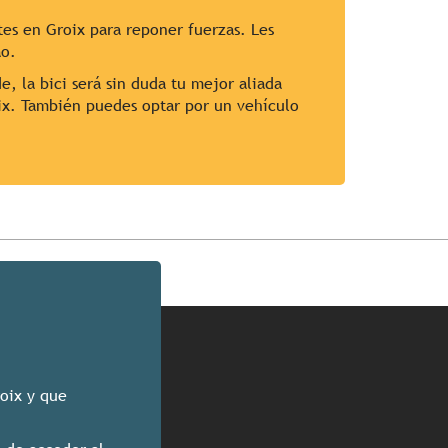
tes en Groix para reponer fuerzas. Les
ao.
e, la bici será sin duda tu mejor aliada
ix. También puedes optar por un vehículo
roix y que