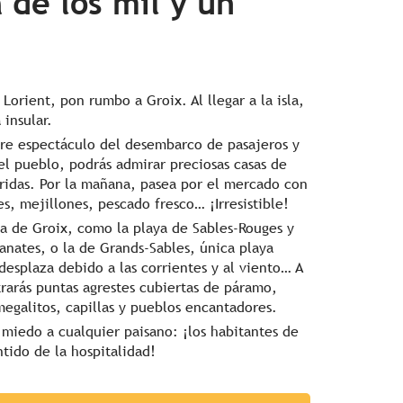
a de los mil y un
orient, pon rumbo a Groix. Al llegar a la isla,
 insular.
gre espectáculo del desembarco de pasajeros y
l pueblo, podrás admirar preciosas casas de
ridas. Por la mañana, pasea por el mercado con
s, mejillones, pescado fresco… ¡Irresistible!
sla de Groix, como la playa de Sables-Rouges y
ranates, o la de Grands-Sables, única playa
esplaza debido a las corrientes y al viento… A
trarás puntas agrestes cubiertas de páramo,
megalitos, capillas y pueblos encantadores.
n miedo a cualquier paisano: ¡los habitantes de
ntido de la hospitalidad!