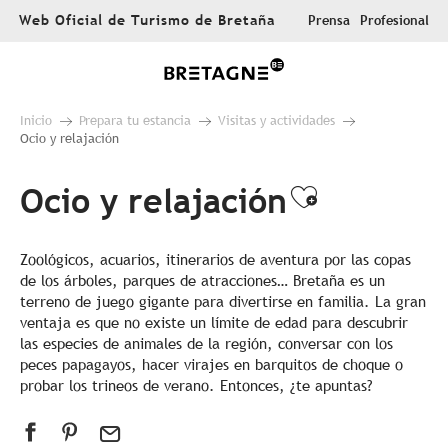
Aller
Web Oficial de Turismo de Bretaña
Prensa
Profesional
au
contenu
principal
Inicio
Prepara tu estancia
Visitas y actividades
Ocio y relajación
Ocio y relajación
Ajouter a
Zoológicos, acuarios, itinerarios de aventura por las copas
de los árboles, parques de atracciones… Bretaña es un
terreno de juego gigante para divertirse en familia. La gran
ventaja es que no existe un límite de edad para descubrir
las especies de animales de la región, conversar con los
peces papagayos, hacer virajes en barquitos de choque o
probar los trineos de verano. Entonces, ¿te apuntas?