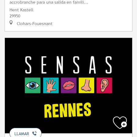
accrobranche para una salida en famili...
Hent Kastell
29950
Clohars-Fouesnant
LLAMAR