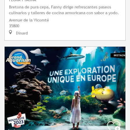
Bretona de pura cepa, Fanny dirige refrescantes paseos
culinarios y talleres de cocina armoricana con sabor a yodo.
Avenue de la Vicomté
35800
Dinard