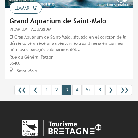
LLAMAR
Grand Aquarium de Saint-Malo
VIVARIUM - AQUARIUM
El Gran Aquarium de Saint-Malo, situado en el corazón de la
dársena, te ofrece una aventura extraordinaria en los más
hermosos paisajes submarinos del...
Rue du Général Patton
35400
Saint-Malo
❮❮
❮
1
2
3
4
5+
8
❯
❯❯