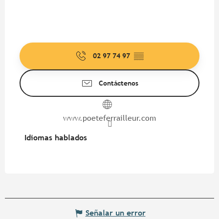
02 97 74 97
▒▒
Contáctenos
www.poeteferrailleur.com
Idiomas hablados
Idiomas hablados
Señalar un error