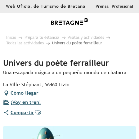
Aller
Web Oficial de Turismo de Bretaña
Prensa
Profesional
au
contenu
principal
Inicio
Prepara tu estancia
Visitas y actividades
Todas las actividades
Univers du poète ferrailleur
Univers du poète ferrailleur
Una escapada mágica a un pequeño mundo de chatarra
La Ville Stéphant, 56460 Lizio
Cómo llegar
¡Voy en tren!
Ajouter aux favoris
Compartir