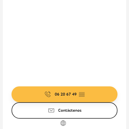
06 20 67 49
▒▒
Contáctenos