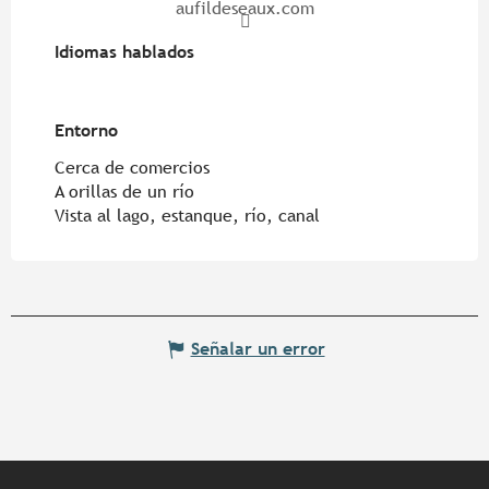
aufildeseaux.com
Idiomas hablados
Idiomas hablados
Entorno
Entorno
Cerca de comercios
A orillas de un río
Vista al lago, estanque, río, canal
Señalar un error