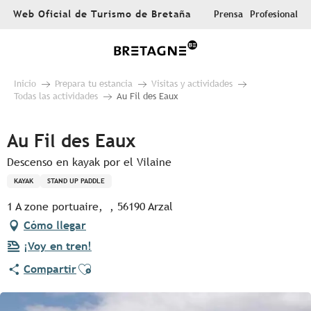
Aller
Web Oficial de Turismo de Bretaña
Prensa
Profesional
au
contenu
principal
Inicio
Prepara tu estancia
Visitas y actividades
Todas las actividades
Au Fil des Eaux
Au Fil des Eaux
Descenso en kayak por el Vilaine
KAYAK
STAND UP PADDLE
1 A zone portuaire, , 56190 Arzal
Cómo llegar
¡Voy en tren!
Ajouter aux favoris
Compartir