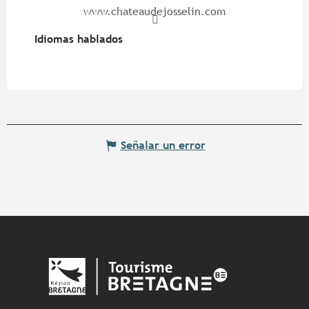
www.chateaudejosselin.com
Idiomas hablados
Idiomas hablados
Señalar un error