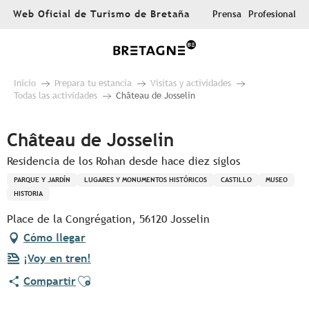
Aller
Web Oficial de Turismo de Bretaña
Prensa
Profesional
au
contenu
principal
Inicio
Prepara tu estancia
Visitas y actividades
Todas las actividades
Château de Josselin
Château de Josselin
Residencia de los Rohan desde hace diez siglos
PARQUE Y JARDÍN
LUGARES Y MONUMENTOS HISTÓRICOS
CASTILLO
MUSEO
HISTORIA
Place de la Congrégation, 56120 Josselin
Cómo llegar
¡Voy en tren!
Ajouter aux favoris
Compartir