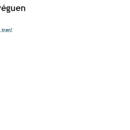
véguen
 tren!