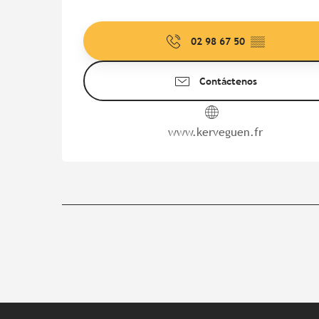
02 98 67 50
▒▒
Contáctenos
www.kerveguen.fr