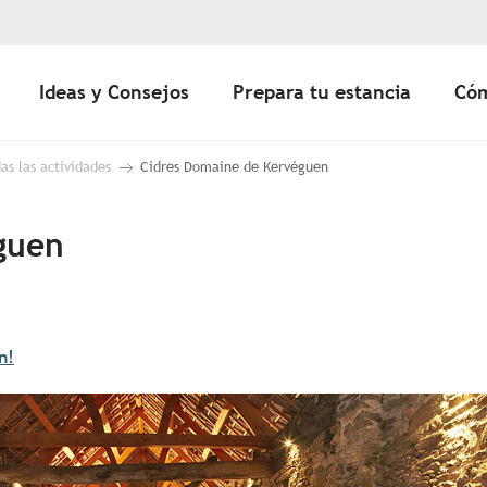
Ideas y Consejos
Prepara tu estancia
Cóm
as las actividades
Cidres Domaine de Kervéguen
guen
n!