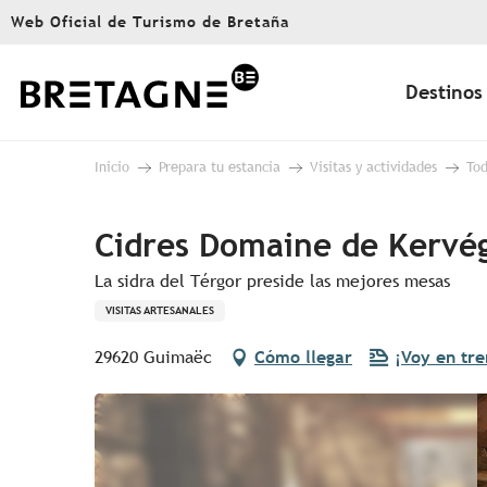
Aller
Web Oficial de Turismo de Bretaña
au
contenu
principal
Destinos
Inicio
Prepara tu estancia
Visitas y actividades
Tod
Cidres Domaine de Kervé
La sidra del Térgor preside las mejores mesas
VISITAS ARTESANALES
29620 Guimaëc
Cómo llegar
¡Voy en tre