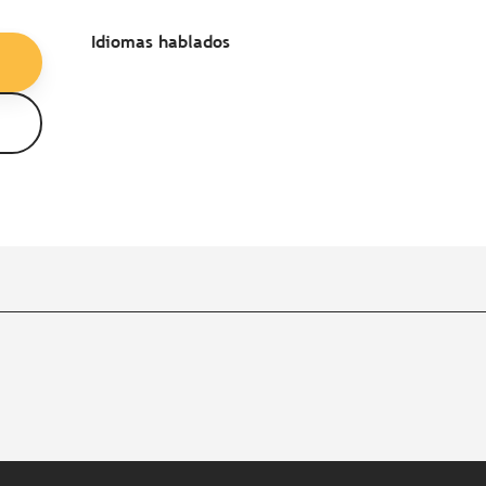
Idiomas hablados
Idiomas hablados