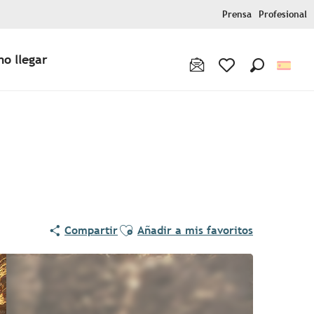
Prensa
Profesional
o llegar
Buscar
Voir les favoris
Ajouter aux favoris
Compartir
Añadir a mis favoritos