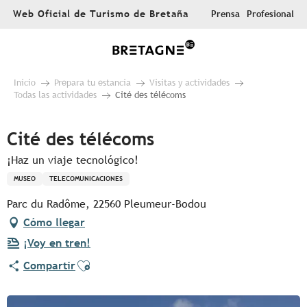
Aller
Web Oficial de Turismo de Bretaña
Prensa
Profesional
au
contenu
principal
Inicio
Prepara tu estancia
Visitas y actividades
Todas las actividades
Cité des télécoms
Cité des télécoms
¡Haz un viaje tecnológico!
MUSEO
TELECOMUNICACIONES
Parc du Radôme, 22560 Pleumeur-Bodou
Cómo llegar
¡Voy en tren!
Ajouter aux favoris
Compartir