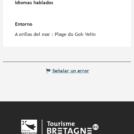
Idiomas hablados
Idiomas hablados
Entorno
Entorno
A orillas del mar :
Plage du Goh Velin
Señalar un error