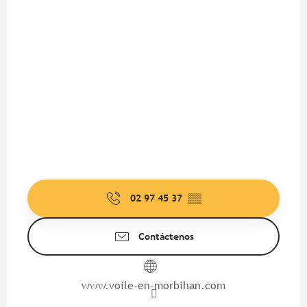
02 97 45 37
▒▒
Contáctenos
www.voile-en-morbihan.com