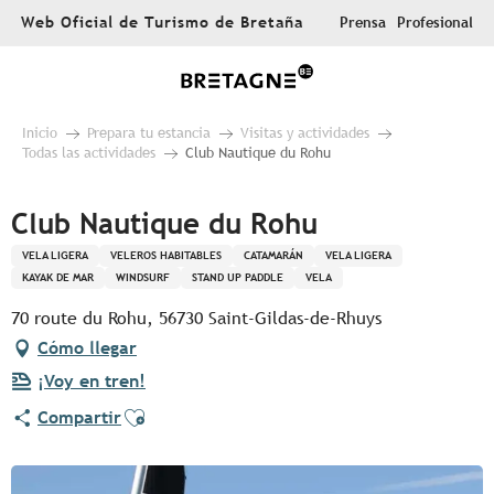
Aller
Web Oficial de Turismo de Bretaña
Prensa
Profesional
au
contenu
principal
Inicio
Prepara tu estancia
Visitas y actividades
Todas las actividades
Club Nautique du Rohu
Club Nautique du Rohu
VELA LIGERA
VELEROS HABITABLES
CATAMARÁN
VELA LIGERA
KAYAK DE MAR
WINDSURF
STAND UP PADDLE
VELA
70 route du Rohu, 56730 Saint-Gildas-de-Rhuys
Cómo llegar
¡Voy en tren!
Ajouter aux favoris
Compartir