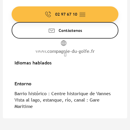
02 97 67 10
▒▒
Contáctenos
www.compagnie-du-golfe.fr
Idiomas hablados
Idiomas hablados
Entorno
Entorno
Barrio histórico :
Centre historique de Vannes
Vista al lago, estanque, río, canal :
Gare
Maritime