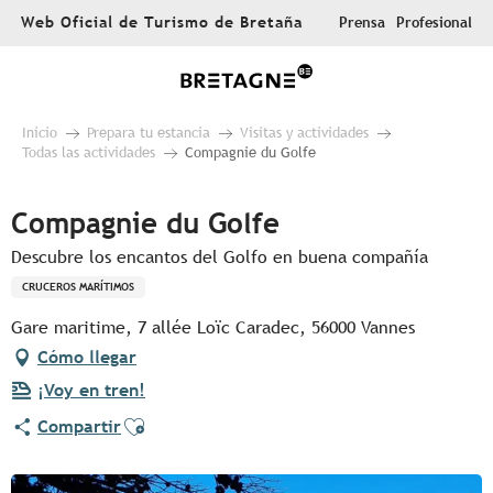
Aller
Web Oficial de Turismo de Bretaña
Prensa
Profesional
au
contenu
principal
Inicio
Prepara tu estancia
Visitas y actividades
Todas las actividades
Compagnie du Golfe
Compagnie du Golfe
Descubre los encantos del Golfo en buena compañía
CRUCEROS MARÍTIMOS
Gare maritime, 7 allée Loïc Caradec, 56000 Vannes
Cómo llegar
¡Voy en tren!
Ajouter aux favoris
Compartir