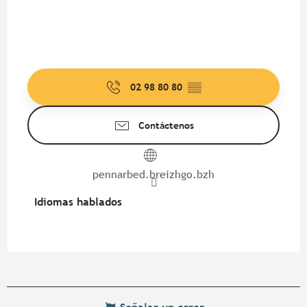
02 98 80 80
▒▒
Contáctenos
pennarbed.breizhgo.bzh
Idiomas hablados
Idiomas hablados