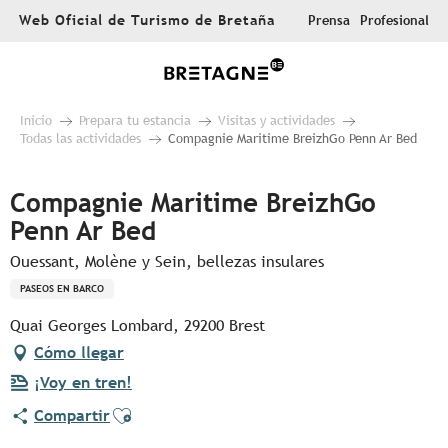
Aller
Web Oficial de Turismo de Bretaña
Prensa
Profesional
au
contenu
principal
Inicio
Prepara tu estancia
Visitas y actividades
Todas las actividades
Compagnie Maritime BreizhGo Penn Ar Bed
Compagnie Maritime BreizhGo
Penn Ar Bed
Ouessant, Molène y Sein, bellezas insulares
PASEOS EN BARCO
Quai Georges Lombard, 29200 Brest
Cómo llegar
¡Voy en tren!
Ajouter aux favoris
Compartir