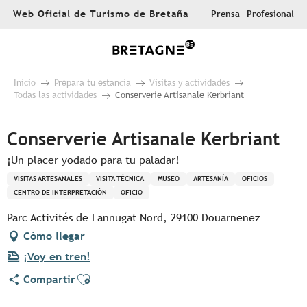
Aller
Web Oficial de Turismo de Bretaña
Prensa
Profesional
au
contenu
principal
Inicio
Prepara tu estancia
Visitas y actividades
Todas las actividades
Conserverie Artisanale Kerbriant
Conserverie Artisanale Kerbriant
¡Un placer yodado para tu paladar!
VISITAS ARTESANALES
VISITA TÉCNICA
MUSEO
ARTESANÍA
OFICIOS
CENTRO DE INTERPRETACIÓN
OFICIO
Parc Activités de Lannugat Nord, 29100 Douarnenez
Cómo llegar
¡Voy en tren!
Ajouter aux favoris
Compartir