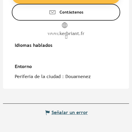
Contáctenos
www.kerbriant.fr
Idiomas hablados
Idiomas hablados
Entorno
Entorno
Periferia de la ciudad :
Douarnenez
Señalar un error