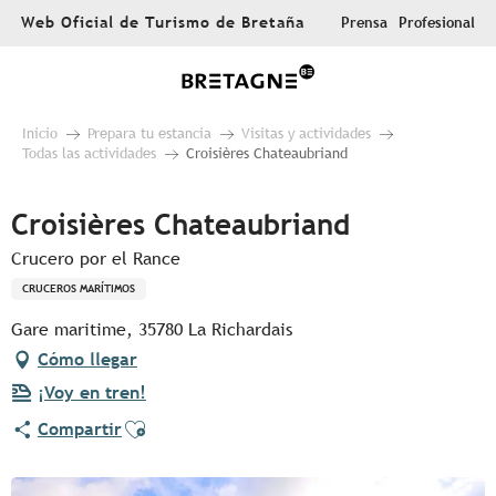
Aller
Web Oficial de Turismo de Bretaña
Prensa
Profesional
au
contenu
principal
Inicio
Prepara tu estancia
Visitas y actividades
Todas las actividades
Croisières Chateaubriand
Croisières Chateaubriand
Crucero por el Rance
CRUCEROS MARÍTIMOS
Gare maritime, 35780 La Richardais
Cómo llegar
¡Voy en tren!
Ajouter aux favoris
Compartir