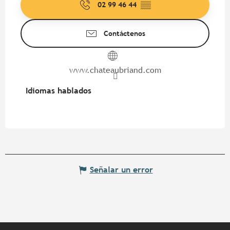
02 99 46 44
▒▒
Contáctenos
www.chateaubriand.com
Idiomas hablados
Idiomas hablados
Señalar un error