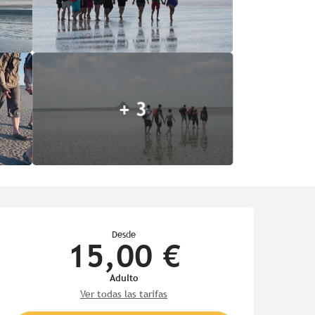
+ 3
Horarios y datos de contac
Desde
15,00 €
Adulto
Ver todas las tarifas