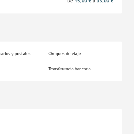
De
15,00 €
a
33,00 €
arios y postales
Cheques de viaje
Transferencia bancaria