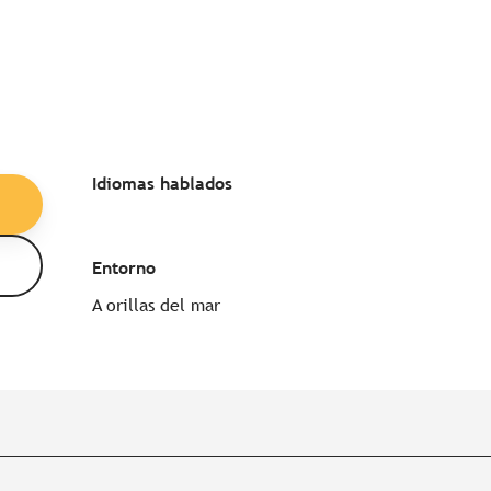
Idiomas hablados
Idiomas hablados
Entorno
Entorno
A orillas del mar