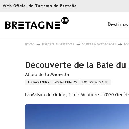
Aller
Web Oficial de Turismo de Bretaña
au
contenu
principal
Destinos
Inicio
Prepara tu estancia
Visitas y actividades
Tod
Découverte de la Baie du
Al pie de la Maravilla
FLORA Y FAUNA
VISITAS GUIADAS
EXCURSIONES A PIE
La Maison du Guide, 1 rue Montoise, 50530 Genêt