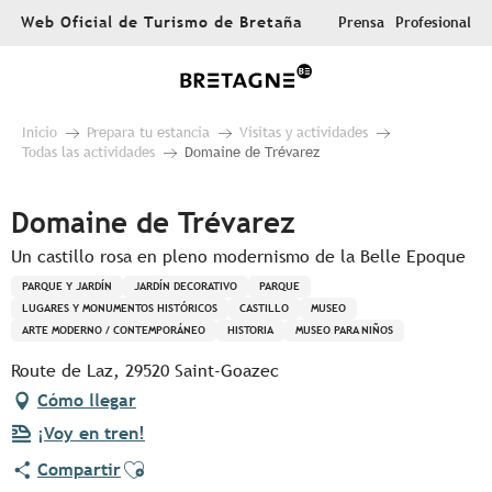
Aller
Web Oficial de Turismo de Bretaña
Prensa
Profesional
au
contenu
principal
Inicio
Prepara tu estancia
Visitas y actividades
Todas las actividades
Domaine de Trévarez
Domaine de Trévarez
Un castillo rosa en pleno modernismo de la Belle Epoque
PARQUE Y JARDÍN
JARDÍN DECORATIVO
PARQUE
LUGARES Y MONUMENTOS HISTÓRICOS
CASTILLO
MUSEO
ARTE MODERNO / CONTEMPORÁNEO
HISTORIA
MUSEO PARA NIÑOS
Route de Laz, 29520 Saint-Goazec
Cómo llegar
¡Voy en tren!
Ajouter aux favoris
Compartir