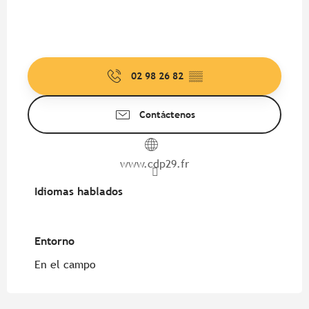
02 98 26 82
▒▒
Contáctenos
www.cdp29.fr
Idiomas hablados
Idiomas hablados
Entorno
Entorno
En el campo