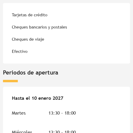
Tarjetas de crédito
Cheques bancarios y postales
Cheques de viaje
Efectivo
Periodos de apertura
Del
Hasta el
1 mayo 2026
10 enero 2027
al
10 enero 2027
Martes
13:30 - 18:00
Miércoles
13:30 - 18:00