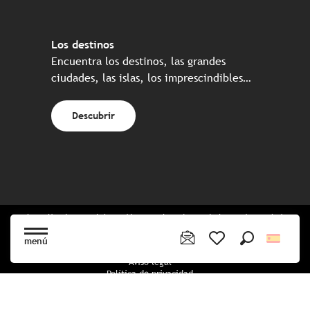
Los destinos
Encuentra los destinos, las grandes
ciudades, las islas, los imprescindibles…
Descubrir
Web realizada en colaboración con el conjunto de los socios turísticos
bretones
menú
Buscar
Voir les favoris
Aviso legal
Política de privacidad
Política de Cookies
Configuración de cookies
Reserva CGU