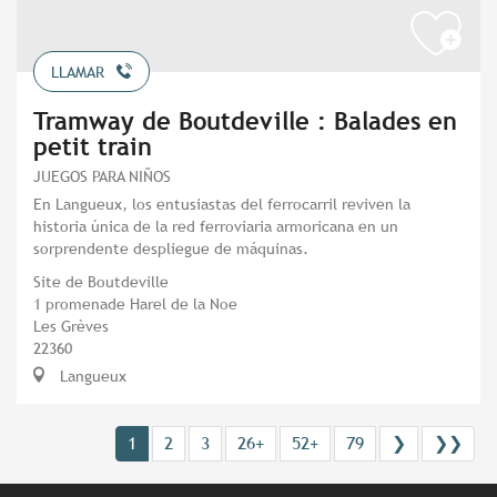
LLAMAR
Tramway de Boutdeville : Balades en
petit train
JUEGOS PARA NIÑOS
En Langueux, los entusiastas del ferrocarril reviven la
historia única de la red ferroviaria armoricana en un
sorprendente despliegue de máquinas.
Site de Boutdeville
1 promenade Harel de la Noe
Les Grèves
22360
Langueux
1
2
3
26+
52+
79
❯
❯❯