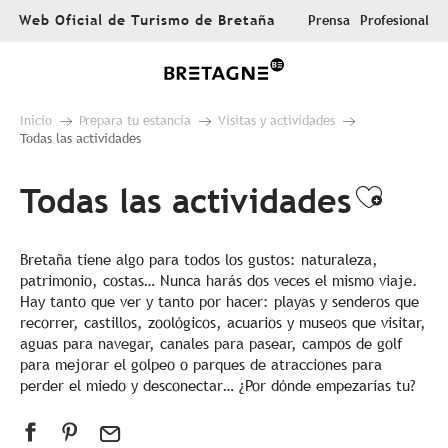
Aller
Web Oficial de Turismo de Bretaña
Prensa
Profesional
au
contenu
principal
Inicio
Prepara tu estancia
Visitas y actividades
Todas las actividades
Todas las actividades
Ajout
Bretaña tiene algo para todos los gustos: naturaleza,
patrimonio, costas… Nunca harás dos veces el mismo viaje.
Hay tanto que ver y tanto por hacer: playas y senderos que
recorrer, castillos, zoológicos, acuarios y museos que visitar,
aguas para navegar, canales para pasear, campos de golf
para mejorar el golpeo o parques de atracciones para
perder el miedo y desconectar… ¿Por dónde empezarías tu?