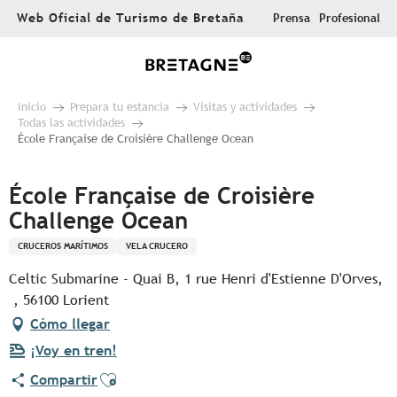
Aller
Web Oficial de Turismo de Bretaña
Prensa
Profesional
au
contenu
principal
Inicio
Prepara tu estancia
Visitas y actividades
Todas las actividades
École Française de Croisière Challenge Ocean
École Française de Croisière
Challenge Ocean
CRUCEROS MARÍTIMOS
VELA CRUCERO
Celtic Submarine - Quai B, 1 rue Henri d'Estienne D'Orves,
, 56100 Lorient
Cómo llegar
¡Voy en tren!
Ajouter aux favoris
Compartir