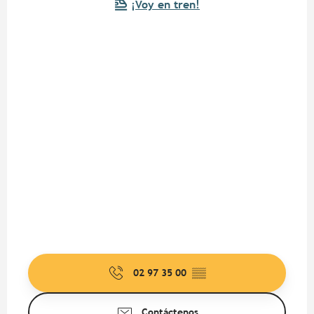
¡Voy en tren!
02 97 35 00
▒▒
Contáctenos