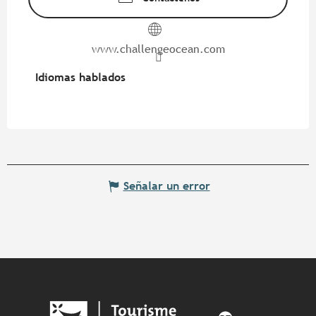
www.challengeocean.com
Idiomas hablados
Idiomas hablados
Señalar un error