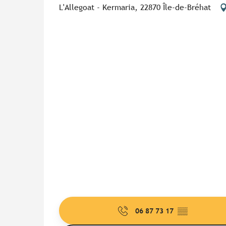
L'Allegoat - Kermaria, 22870 Île-de-Bréhat
06 87 73 17
▒▒