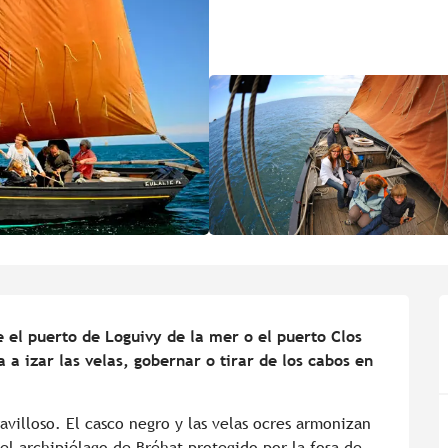
e el puerto de Loguivy de la mer o el puerto Clos 
 a izar las velas, gobernar o tirar de los cabos en 
avilloso. El casco negro y las velas ocres armonizan 
el archipiélago de Bréhat protegido por la fosa de 