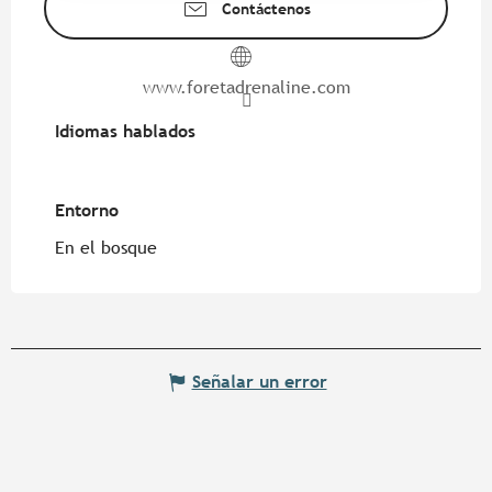
Contáctenos
www.foretadrenaline.com
Idiomas hablados
Idiomas hablados
Entorno
Entorno
En el bosque
Señalar un error