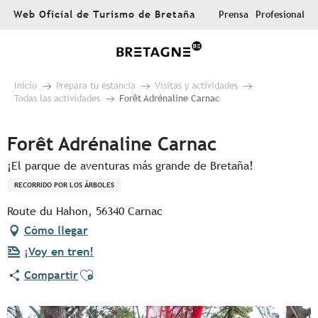
Aller
Web Oficial de Turismo de Bretaña
Prensa
Profesional
au
contenu
principal
Inicio
Prepara tu estancia
Visitas y actividades
Todas las actividades
Forêt Adrénaline Carnac
Forêt Adrénaline Carnac
¡El parque de aventuras más grande de Bretaña!
RECORRIDO POR LOS ÁRBOLES
Route du Hahon, 56340 Carnac
Cómo llegar
¡Voy en tren!
Ajouter aux favoris
Compartir