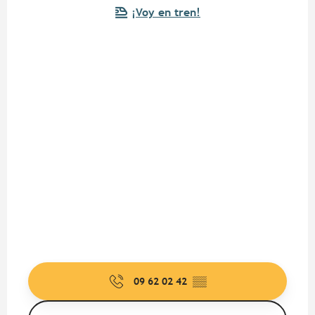
¡Voy en tren!
09 62 02 42
▒▒