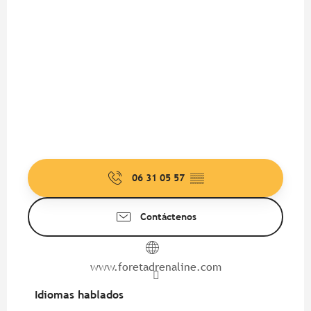
06 31 05 57
▒▒
Contáctenos
www.foretadrenaline.com
Idiomas hablados
Idiomas hablados