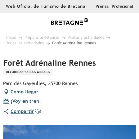
Aller
Web Oficial de Turismo de Bretaña
Prensa
Profesional
au
contenu
principal
Inicio
Prepara tu estancia
Visitas y actividades
Todas las actividades
Forêt Adrénaline Rennes
Forêt Adrénaline Rennes
RECORRIDO POR LOS ÁRBOLES
Parc des Gayeulles, 35700 Rennes
Cómo llegar
¡Voy en tren!
Ajouter aux favoris
Compartir