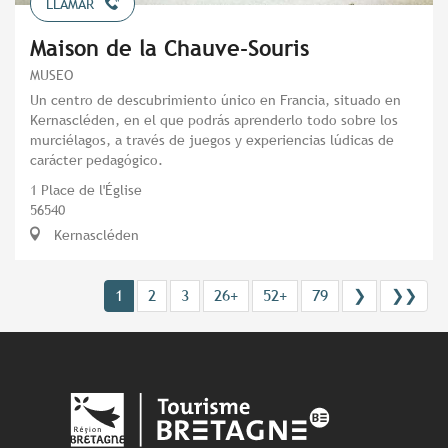
LLAMAR
Maison de la Chauve-Souris
MUSEO
Un centro de descubrimiento único en Francia, situado en
Kernascléden, en el que podrás aprenderlo todo sobre los
murciélagos, a través de juegos y experiencias lúdicas de
carácter pedagógico.
1 Place de l'Église
56540
Kernascléden
1
2
3
26+
52+
79
❯
❯❯