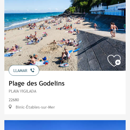
LLAMAR
Plage des Godelins
PLAYA VIGILADA
22680
Binic-Étables-sur-Mer