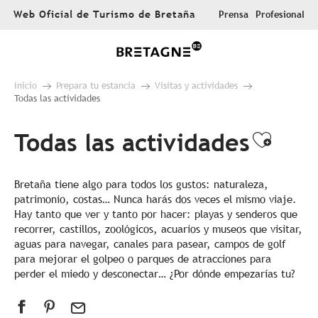
Aller
Web Oficial de Turismo de Bretaña
Prensa
Profesional
au
contenu
principal
Inicio
Prepara tu estancia
Visitas y actividades
Todas las actividades
Todas las actividades
Ajout
Bretaña tiene algo para todos los gustos: naturaleza,
patrimonio, costas… Nunca harás dos veces el mismo viaje.
Hay tanto que ver y tanto por hacer: playas y senderos que
recorrer, castillos, zoológicos, acuarios y museos que visitar,
aguas para navegar, canales para pasear, campos de golf
para mejorar el golpeo o parques de atracciones para
perder el miedo y desconectar… ¿Por dónde empezarías tu?