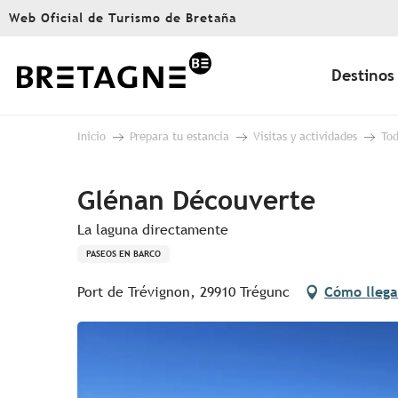
Aller
Web Oficial de Turismo de Bretaña
au
contenu
principal
Destinos
Inicio
Prepara tu estancia
Visitas y actividades
Tod
Glénan Découverte
La laguna directamente
PASEOS EN BARCO
Port de Trévignon, 29910 Trégunc
Cómo llega