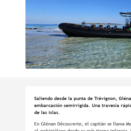
Descripción
Saliendo desde la punta de Trévignon, Gléna
embarcación semirrígida. Una travesía rápid
de las islas.
En Glénan Découverte, el capitán se llama Ma
el archipiélago desde su más tierna infancia. 