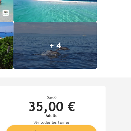
+ 4
Horarios y datos de contac
Desde
35,00 €
Adulto
Ver todas las tarifas