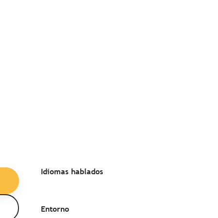
Idiomas hablados
Idiomas hablados
Entorno
Entorno