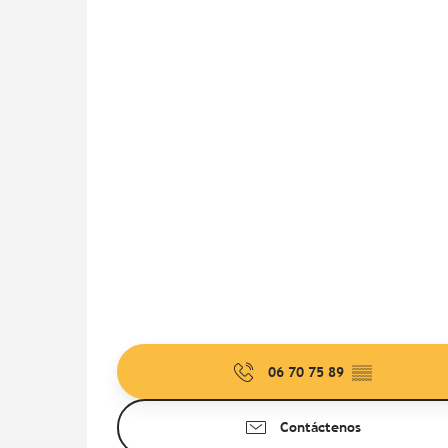
06 70 75 89
▒▒
Contáctenos