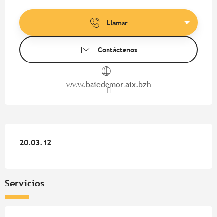
Horarios y datos de contacto
Llamar
Contáctenos
www.baiedemorlaix.bzh
20.03.12
20.03.12
Servicios