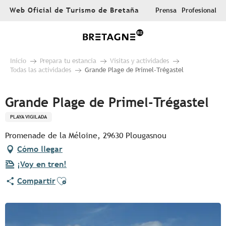
Aller
Web Oficial de Turismo de Bretaña
Prensa
Profesional
au
contenu
principal
Inicio
Prepara tu estancia
Visitas y actividades
Todas las actividades
Grande Plage de Primel-Trégastel
Grande Plage de Primel-Trégastel
PLAYA VIGILADA
Promenade de la Méloine, 29630 Plougasnou
Cómo llegar
¡Voy en tren!
Ajouter aux favoris
Compartir