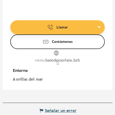
Llamar
Contáctenos
www.baiedemorlaix.bzh
Entorno
Entorno
A orillas del mar
Señalar un error