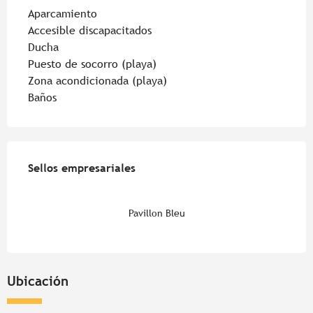
Aparcamiento
Accesible discapacitados
Ducha
Puesto de socorro (playa)
Zona acondicionada (playa)
Baños
Oferta de prestaciones
Sellos empresariales
Sellos empresariales
Pavillon Bleu
Ubicación