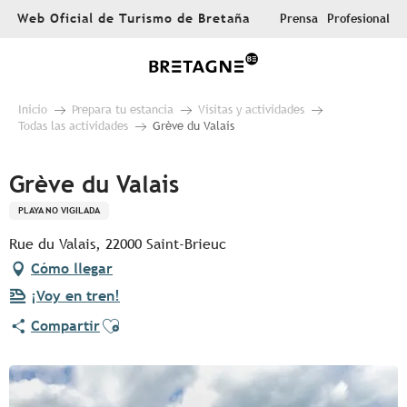
Aller
Web Oficial de Turismo de Bretaña
Prensa
Profesional
au
contenu
principal
Inicio
Prepara tu estancia
Visitas y actividades
Todas las actividades
Grève du Valais
Grève du Valais
PLAYA NO VIGILADA
Rue du Valais, 22000 Saint-Brieuc
Cómo llegar
¡Voy en tren!
Ajouter aux favoris
Compartir