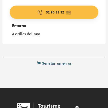
02 96 33 32
▒▒
Entorno
Entorno
A orillas del mar
Señalar un error