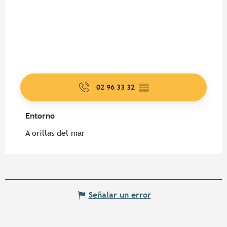
02 96 33 32
▒▒
Entorno
Entorno
A orillas del mar
Señalar un error