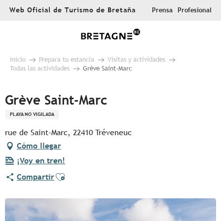
Aller
Web Oficial de Turismo de Bretaña
Prensa
Profesional
au
contenu
principal
Inicio
Prepara tu estancia
Visitas y actividades
Todas las actividades
Grève Saint-Marc
Grève Saint-Marc
PLAYA NO VIGILADA
rue de Saint-Marc, 22410 Tréveneuc
Cómo llegar
¡Voy en tren!
Ajouter aux favoris
Compartir