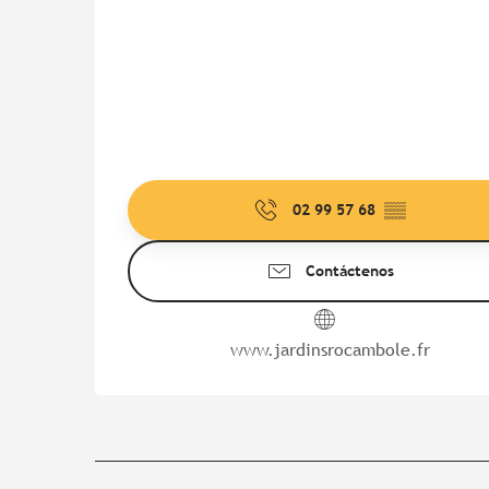
02 99 57 68
▒▒
Contáctenos
www.jardinsrocambole.fr