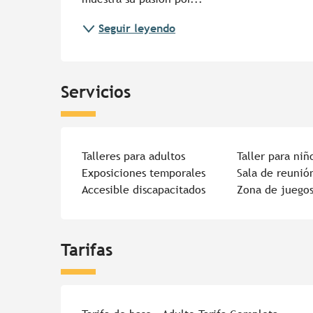
Seguir leyendo
Servicios
Talleres para adultos
Taller para niñ
Exposiciones temporales
Sala de reunió
Accesible discapacitados
Zona de juego
Tarifas
Tarifas 2026