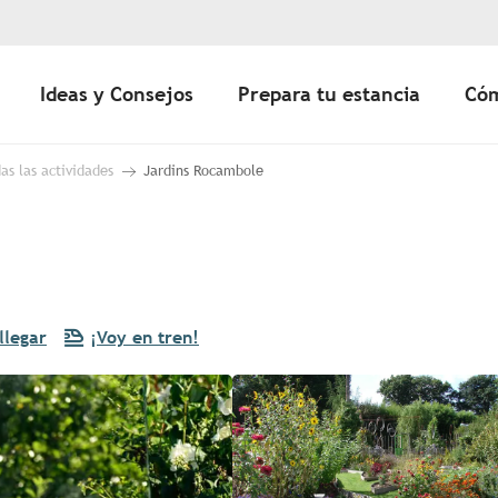
Ideas y Consejos
Prepara tu estancia
Cóm
as las actividades
Jardins Rocambole
llegar
¡Voy en tren!