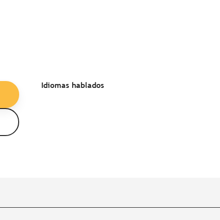
Idiomas hablados
Idiomas hablados