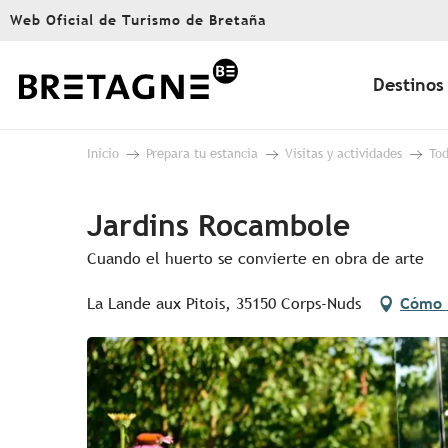
Aller
Web Oficial de Turismo de Bretaña
au
contenu
principal
Destinos
Inicio
Prepara tu estancia
Visitas y actividades
Tod
Jardins Rocambole
Cuando el huerto se convierte en obra de arte
La Lande aux Pitois, 35150 Corps-Nuds
Cómo 