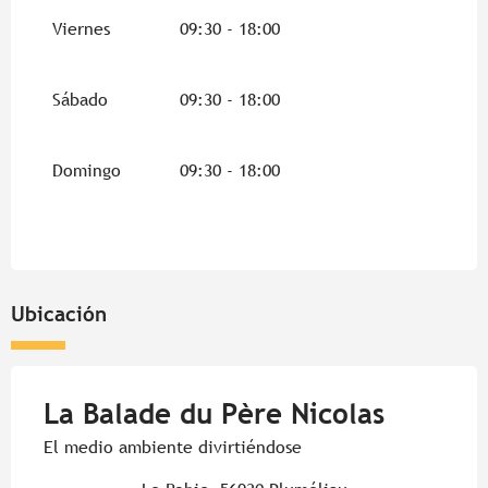
Viernes
09:30 - 18:00
Del
30 mayo 2026
al
31 mayo 2026
Sábado
09:30 - 18:00
Del
1 junio 2026
al
30 junio 2026
Del
1 septiembre 2026
al
20 septiembre
Domingo
09:30 - 18:00
2026
Ubicación
La Balade du Père Nicolas
El medio ambiente divirtiéndose