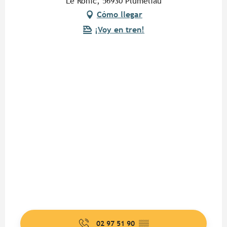
Le Rohic, 56930 Pluméliau
Cómo llegar
¡Voy en tren!
02 97 51 90
▒▒