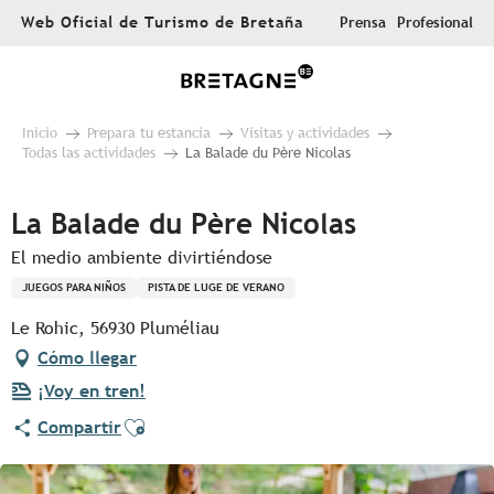
Aller
Web Oficial de Turismo de Bretaña
Prensa
Profesional
au
contenu
principal
Inicio
Prepara tu estancia
Visitas y actividades
Todas las actividades
La Balade du Père Nicolas
La Balade du Père Nicolas
El medio ambiente divirtiéndose
JUEGOS PARA NIÑOS
PISTA DE LUGE DE VERANO
Le Rohic, 56930 Pluméliau
Cómo llegar
¡Voy en tren!
Ajouter aux favoris
Compartir