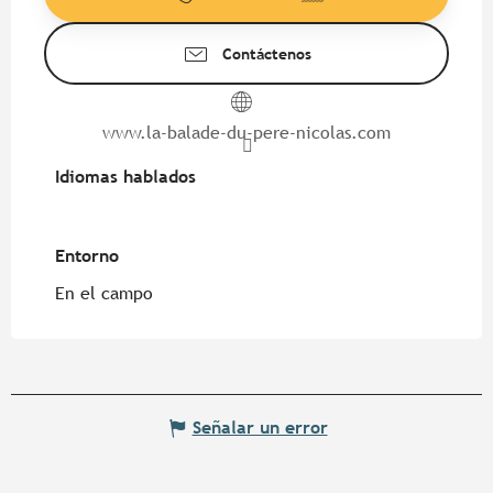
Contáctenos
www.la-balade-du-pere-nicolas.com
Idiomas hablados
Idiomas hablados
Entorno
Entorno
En el campo
Señalar un error