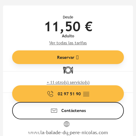
Horarios y datos de contacto
Desde
11,50 €
Adulto
Ver todas las tarifas
Reservar
Restaurante
+ 11 otro(s) servicio(s)
02 97 51 90
▒▒
Contáctenos
www.la-balade-du-pere-nicolas.com