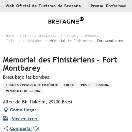
Aller
Web Oficial de Turismo de Bretaña
Prensa
Profesional
au
contenu
principal
Inicio
Prepara tu estancia
Visitas y actividades
Todas las actividades
Mémorial des Finistériens - Fort Montbarey
Mémorial des Finistériens - Fort
Montbarey
Brest bajo las bombas
LUGARES Y MONUMENTOS HISTÓRICOS
FUERTE
MUSEO
HISTORIA
MEMORIALES DE GUERRA
Allée de Bir-Hakeim, 29200 Brest
Cómo llegar
¡Voy en tren!
Ajouter aux favoris
Compartir