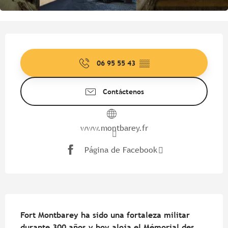
Horarios y datos de contacto
06 95 55 43
▒▒
Contáctenos
www.montbarey.fr
Página de Facebook
Descripción
Fort Montbarey ha sido una fortaleza militar 
durante 300 años y hoy aloja el Mémorial des 