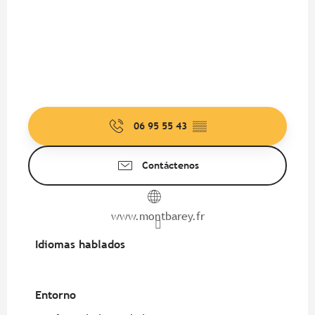
06 95 55 43
▒▒
Contáctenos
www.montbarey.fr
Idiomas hablados
Idiomas hablados
Entorno
Entorno