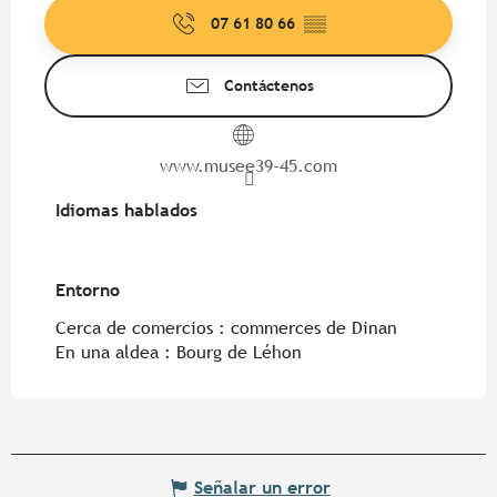
07 61 80 66
▒▒
Contáctenos
www.musee39-45.com
Idiomas hablados
Idiomas hablados
Entorno
Entorno
Cerca de comercios :
commerces de Dinan
En una aldea :
Bourg de Léhon
Señalar un error