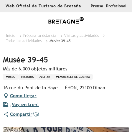
Aller
Web Oficial de Turismo de Bretaña
Prensa
Profesional
au
contenu
principal
Inicio
Prepara tu estancia
Visitas y actividades
Todas las actividades
Musée 39-45
Musée 39-45
Más de 6.000 objetos militares
MUSEO
HISTORIA
MILITAR
MEMORIALES DE GUERRA
16 rue du Pont de la Haye - LÉHON, 22100 Dinan
Cómo llegar
¡Voy en tren!
Ajouter aux favoris
Compartir