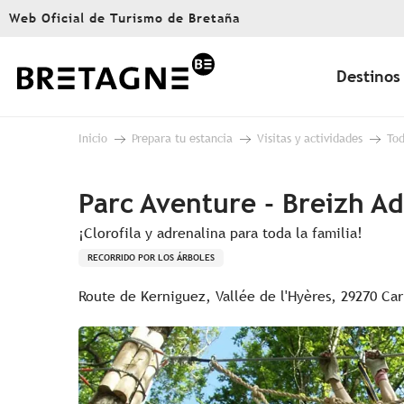
Aller
Web Oficial de Turismo de Bretaña
au
contenu
principal
Destinos
Inicio
Prepara tu estancia
Visitas y actividades
Tod
Parc Aventure - Breizh A
¡Clorofila y adrenalina para toda la familia!
RECORRIDO POR LOS ÁRBOLES
Route de Kerniguez, Vallée de l'Hyères, 29270 Ca