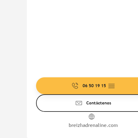
06 50 19 15
▒▒
Contáctenos
breizhadrenaline.com