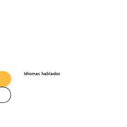
Idiomas hablados
Idiomas hablados