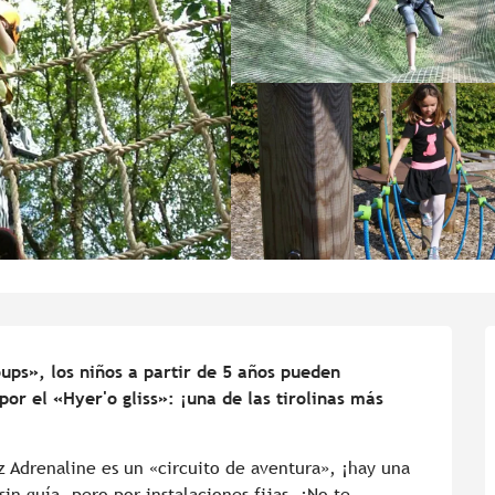
oups», los niños a partir de 5 años pueden 
or el «Hyer'o gliss»: ¡una de las tirolinas más 
 Adrenaline es un «circuito de aventura», ¡hay una 
in guía, pero por instalaciones fijas. ¡No te 