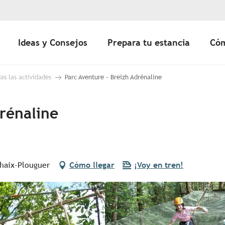
Ideas y Consejos
Prepara tu estancia
Cóm
as las actividades
Parc Aventure - Breizh Adrénaline
drénaline
rhaix-Plouguer
Cómo llegar
¡Voy en tren!