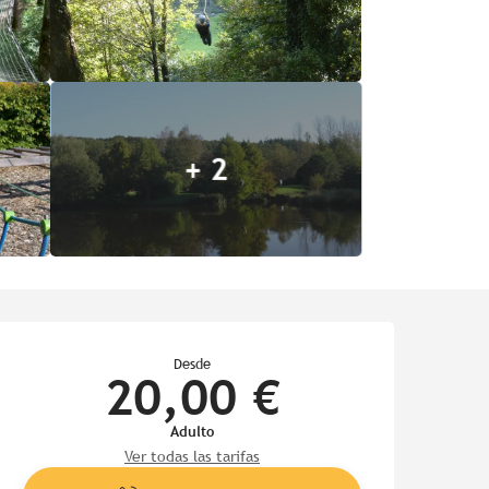
+ 2
Horarios y datos de contac
Desde
20,00 €
Adulto
Ver todas las tarifas