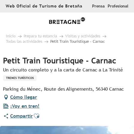
Aller
Web Oficial de Turismo de Bretaña
Prensa
Profesional
au
contenu
principal
Inicio
Prepara tu estancia
Visitas y actividades
Todas las actividades
Petit Train Touristique - Carnac
Petit Train Touristique - Carnac
Un circuito completo y a la carta de Carnac a La Trinité
TRENES TURÍSTICOS
Parking du Ménec, Route des Alignements, 56340 Carnac
Cómo llegar
¡Voy en tren!
Ajouter aux favoris
Compartir