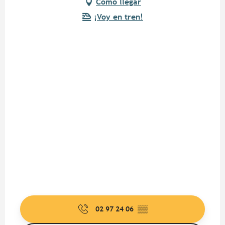
Cómo llegar
¡Voy en tren!
02 97 24 06
▒▒