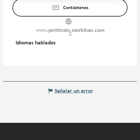
Contáctenos
www.petittrain-morbihan.com
Idiomas hablados
Idiomas hablados
Señalar un error