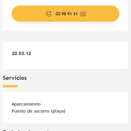
Horarios y datos de contacto
02 98 91 31
▒▒
20.03.12
20.03.12
Servicios
Aparcamiento
Puesto de socorro (playa)