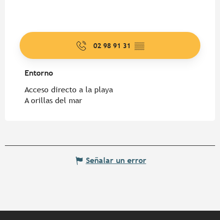
02 98 91 31
▒▒
Entorno
Entorno
Acceso directo a la playa
A orillas del mar
Señalar un error