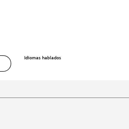
Idiomas hablados
Idiomas hablados