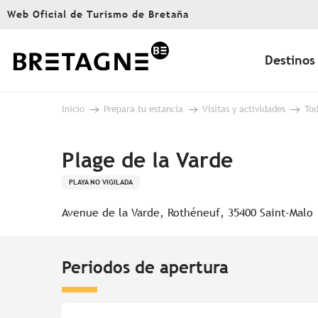
Aller
Web Oficial de Turismo de Bretaña
au
contenu
principal
Destinos
Inicio
Prepara tu estancia
Visitas y actividades
Tod
Plage de la Varde
PLAYA NO VIGILADA
Avenue de la Varde, Rothéneuf, 35400 Saint-Malo
Periodos de apertura