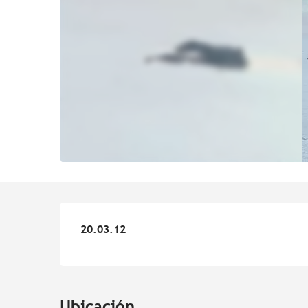
20.03.12
20.03.12
Ubicación