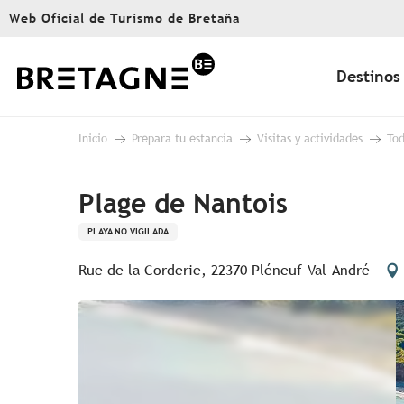
Aller
Web Oficial de Turismo de Bretaña
au
contenu
principal
Destinos
Inicio
Prepara tu estancia
Visitas y actividades
Tod
Plage de Nantois
PLAYA NO VIGILADA
Rue de la Corderie, 22370 Pléneuf-Val-André