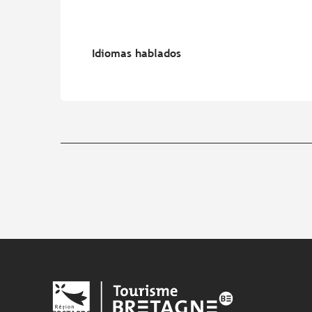
Idiomas hablados
Idiomas hablados