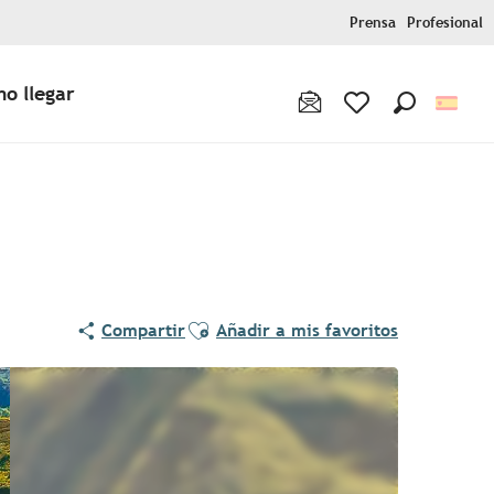
Prensa
Profesional
o llegar
Buscar
Voir les favoris
Ajouter aux favoris
Compartir
Añadir a mis favoritos