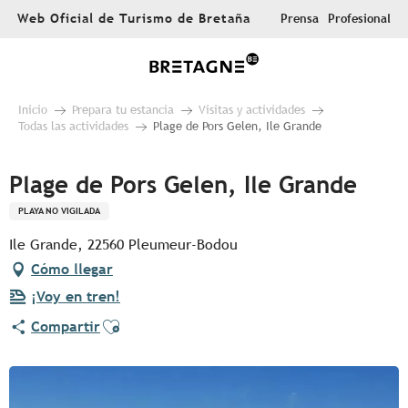
Aller
Web Oficial de Turismo de Bretaña
Prensa
Profesional
au
contenu
principal
Inicio
Prepara tu estancia
Visitas y actividades
Todas las actividades
Plage de Pors Gelen, Ile Grande
Plage de Pors Gelen, Ile Grande
PLAYA NO VIGILADA
Ile Grande, 22560 Pleumeur-Bodou
Cómo llegar
¡Voy en tren!
Ajouter aux favoris
Compartir