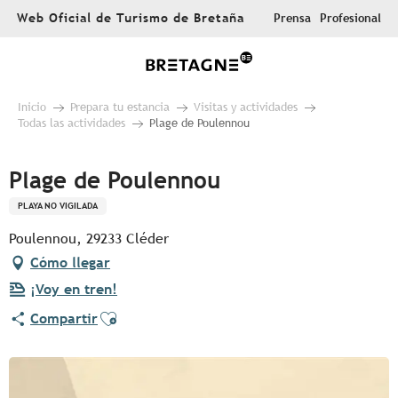
Aller
Web Oficial de Turismo de Bretaña
Prensa
Profesional
au
contenu
principal
Inicio
Prepara tu estancia
Visitas y actividades
Todas las actividades
Plage de Poulennou
Plage de Poulennou
PLAYA NO VIGILADA
Poulennou, 29233 Cléder
Cómo llegar
¡Voy en tren!
Ajouter aux favoris
Compartir