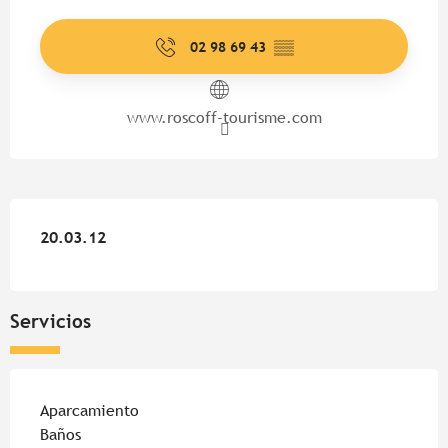
Horarios y datos de contacto
02 98 69 43
▒▒
www.roscoff-tourisme.com
20.03.12
20.03.12
Servicios
Aparcamiento
Baños