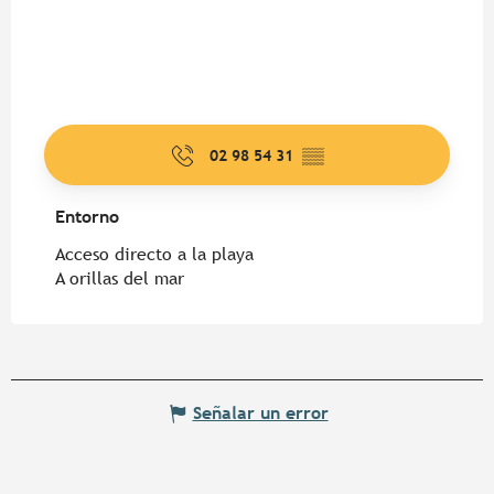
02 98 54 31
▒▒
Entorno
Entorno
Acceso directo a la playa
A orillas del mar
Señalar un error