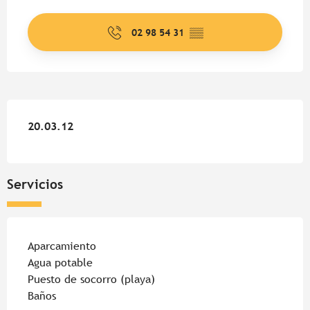
Horarios y datos de contacto
02 98 54 31
▒▒
20.03.12
20.03.12
Servicios
Aparcamiento
Agua potable
Puesto de socorro (playa)
Baños