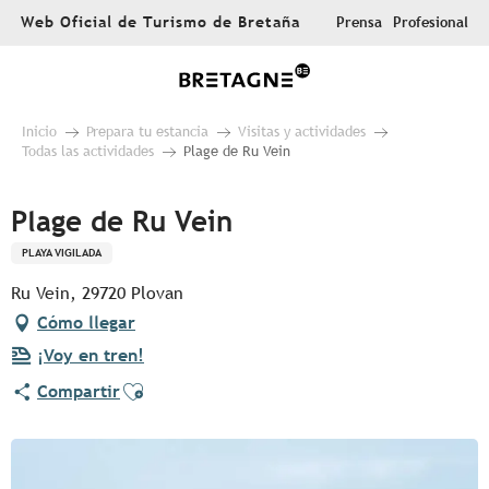
Aller
Web Oficial de Turismo de Bretaña
Prensa
Profesional
au
contenu
principal
Inicio
Prepara tu estancia
Visitas y actividades
Todas las actividades
Plage de Ru Vein
Plage de Ru Vein
PLAYA VIGILADA
Ru Vein, 29720 Plovan
Cómo llegar
¡Voy en tren!
Ajouter aux favoris
Compartir